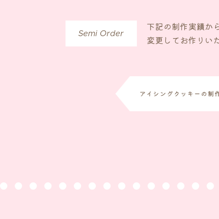
下記の制作実績か
Semi Order
変更してお作りい